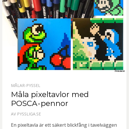
MÅLAR-PYSSEL
Måla pixeltavlor med
POSCA-pennor
AV
PYSSLIGA.SE
En pixeltavla är ett säkert blickfång i tavelväggen