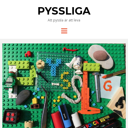
PYSSLIGA
Att pyssla är att leva
Meny