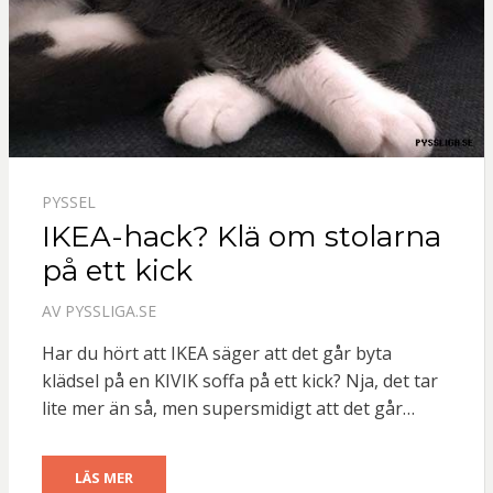
PYSSEL
IKEA-hack? Klä om stolarna
på ett kick
AV
PYSSLIGA.SE
Har du hört att IKEA säger att det går byta
klädsel på en KIVIK soffa på ett kick? Nja, det tar
lite mer än så, men supersmidigt att det går…
LÄS MER